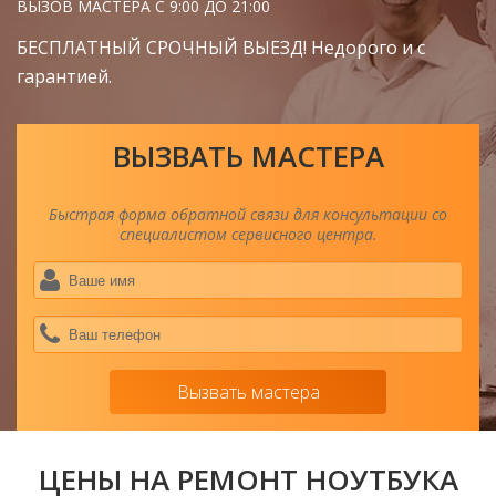
ВЫЗОВ МАСТЕРА С 9:00 ДО 21:00
БЕСПЛАТНЫЙ СРОЧНЫЙ ВЫЕЗД! Недорого и с
гарантией.
ВЫЗВАТЬ МАСТЕРА
Быстрая форма обратной связи для консультации со
специалистом сервисного центра.
Ва
им
*
Ва
тел
*
Вызвать мастера
ЦЕНЫ НА РЕМОНТ НОУТБУКА