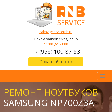
zakaz@servicernb.ru
Приём заявок ежедневно
с 9:00 до 21:00
+7 (958) 100-87-53
Обратный звонок
Toggl
navig
РЕМОНТ НОУТБУКОВ
SAMSUNG NP700Z3A