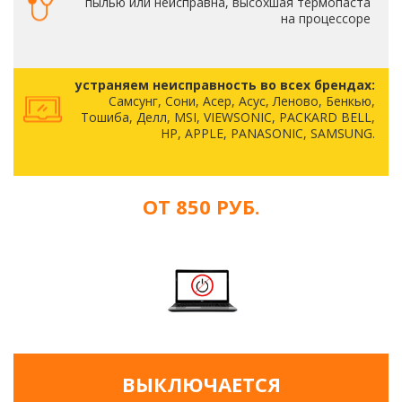
пылью или неисправна, высохшая термопаста
на процессоре
устраняем неисправность во всех брендах:
Самсунг, Сони, Асер, Асус, Леново, Бенкью,
Тошиба, Делл, MSI, VIEWSONIC, PACKARD BELL,
HP, APPLE, PANASONIC, SAMSUNG.
ОТ 850 РУБ.
ВЫКЛЮЧАЕТСЯ