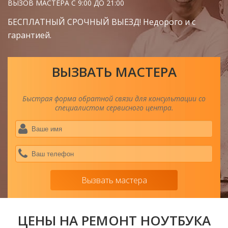
ВЫЗОВ МАСТЕРА С 9:00 ДО 21:00
БЕСПЛАТНЫЙ СРОЧНЫЙ ВЫЕЗД! Недорого и с
гарантией.
ВЫЗВАТЬ МАСТЕРА
Быстрая форма обратной связи для консультации со
специалистом сервисного центра.
Ва
им
*
Ва
тел
*
Вызвать мастера
ЦЕНЫ НА РЕМОНТ НОУТБУКА