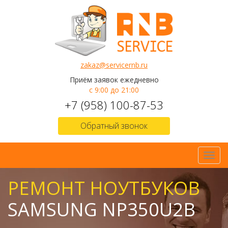
zakaz@servicernb.ru
Приём заявок ежедневно
с 9:00 до 21:00
+7 (958) 100-87-53
Обратный звонок
Toggl
navig
РЕМОНТ НОУТБУКОВ
SAMSUNG NP350U2B