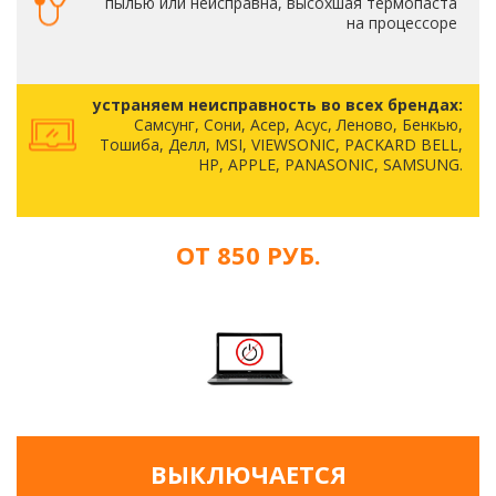
пылью или неисправна, высохшая термопаста
на процессоре
устраняем неисправность во всех брендах:
Самсунг, Сони, Асер, Асус, Леново, Бенкью,
Тошиба, Делл, MSI, VIEWSONIC, PACKARD BELL,
HP, APPLE, PANASONIC, SAMSUNG.
ОТ 850 РУБ.
ВЫКЛЮЧАЕТСЯ