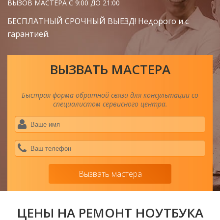
ВЫЗОВ МАСТЕРА С 9:00 ДО 21:00
БЕСПЛАТНЫЙ СРОЧНЫЙ ВЫЕЗД! Недорого и с
гарантией.
ВЫЗВАТЬ МАСТЕРА
Быстрая форма обратной связи для консультации со
специалистом сервисного центра.
Ва
им
*
Ва
тел
*
Вызвать мастера
ЦЕНЫ НА РЕМОНТ НОУТБУКА