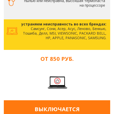
пылью или неисправна, высохшая термопаста
на процессоре
устраняем неисправность во всех брендах:
Самсунг, Сони, Асер, Асус, Леново, Бенкью,
Тошиба, Делл, MSI, VIEWSONIC, PACKARD BELL,
HP, APPLE, PANASONIC, SAMSUNG.
ОТ 850 РУБ.
ВЫКЛЮЧАЕТСЯ