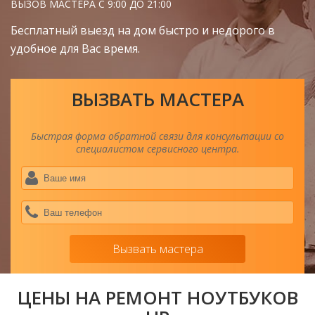
ВЫЗОВ МАСТЕРА С 9:00 ДО 21:00
Бесплатный выезд на дом быстро и недорого в
удобное для Вас время.
ВЫЗВАТЬ МАСТЕРА
Быстрая форма обратной связи для консультации со
специалистом сервисного центра.
Ва
им
*
Ва
тел
*
Вызвать мастера
ЦЕНЫ НА РЕМОНТ НОУТБУКОВ