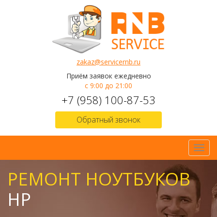
zakaz@servicernb.ru
Приём заявок ежедневно
с 9:00 до 21:00
+7 (958) 100-87-53
Обратный звонок
Toggl
navig
РЕМОНТ НОУТБУКОВ
HP