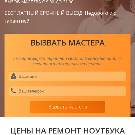
ВЫЗОВ МАСТЕРА С 9:00 ДО 21:00
БЕСПЛАТНЫЙ СРОЧНЫЙ ВЫЕЗД! Недорого и с
гарантией.
ВЫЗВАТЬ МАСТЕРА
Быстрая форма обратной связи для консультации со
специалистом сервисного центра.
Ва
им
*
Ва
тел
*
Вызвать мастера
ЦЕНЫ НА РЕМОНТ НОУТБУКА