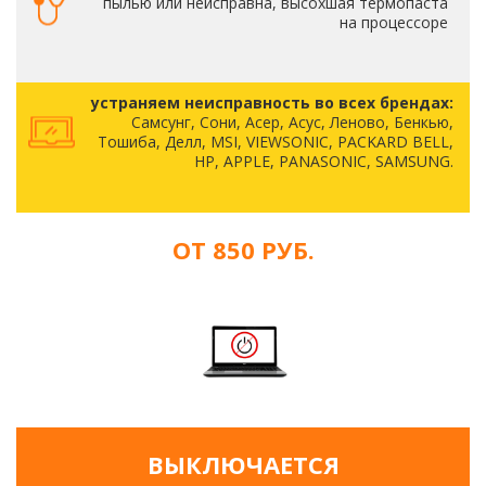
пылью или неисправна, высохшая термопаста
на процессоре
устраняем неисправность во всех брендах:
Самсунг, Сони, Асер, Асус, Леново, Бенкью,
Тошиба, Делл, MSI, VIEWSONIC, PACKARD BELL,
HP, APPLE, PANASONIC, SAMSUNG.
ОТ 850 РУБ.
ВЫКЛЮЧАЕТСЯ