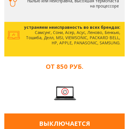
пылью или неисправна, высохшая термопаста
на процессоре
устраняем неисправность во всех брендах:
Самсунг, Сони, Асер, Асус, Леново, Бенкью,
Тошиба, Делл, MSI, VIEWSONIC, PACKARD BELL,
HP, APPLE, PANASONIC, SAMSUNG.
ОТ 850 РУБ.
ВЫКЛЮЧАЕТСЯ