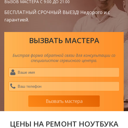
ВЫЗОВ МАСТЕРА С 9:00 ДО 21:00
БЕСПЛАТНЫЙ СРОЧНЫЙ ВЫЕЗД! Недорого и с
гарантией.
ВЫЗВАТЬ МАСТЕРА
Быстрая форма обратной связи для консультации со
специалистом сервисного центра.
Ва
им
*
Ва
тел
*
Вызвать мастера
ЦЕНЫ НА РЕМОНТ НОУТБУКА