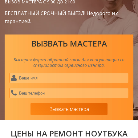
ВЫЗОВ МАСТЕРА С 9:00 ДО 21:00
БЕСПЛАТНЫЙ СРОЧНЫЙ ВЫЕЗД! Недорого и с
гарантией.
ВЫЗВАТЬ МАСТЕРА
Быстрая форма обратной связи для консультации со
специалистом сервисного центра.
Ва
им
*
Ва
тел
*
Вызвать мастера
ЦЕНЫ НА РЕМОНТ НОУТБУКА