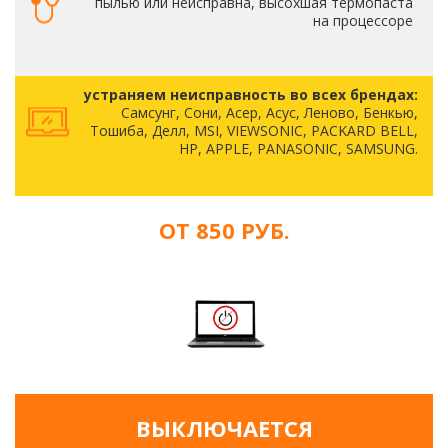
пылью или неисправна, высохшая термопаста
на процессоре
устраняем неисправность во всех брендах:
Самсунг, Сони, Асер, Асус, Леново, Бенкью,
Тошиба, Делл, MSI, VIEWSONIC, PACKARD BELL,
HP, APPLE, PANASONIC, SAMSUNG.
ОТ 850 РУБ.
ВЫКЛЮЧАЕТСЯ