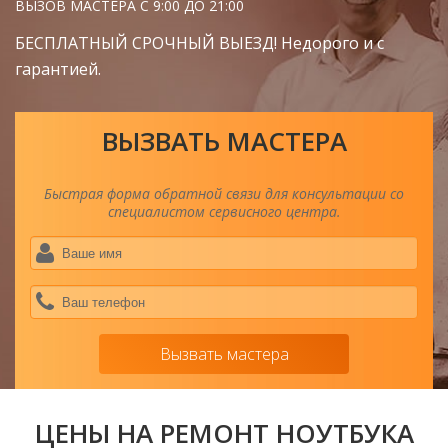
ВЫЗОВ МАСТЕРА С 9:00 ДО 21:00
БЕСПЛАТНЫЙ СРОЧНЫЙ ВЫЕЗД! Недорого и с
гарантией.
ВЫЗВАТЬ МАСТЕРА
Быстрая форма обратной связи для консультации со
специалистом сервисного центра.
Ва
им
*
Ва
тел
*
Вызвать мастера
ЦЕНЫ НА РЕМОНТ НОУТБУКА