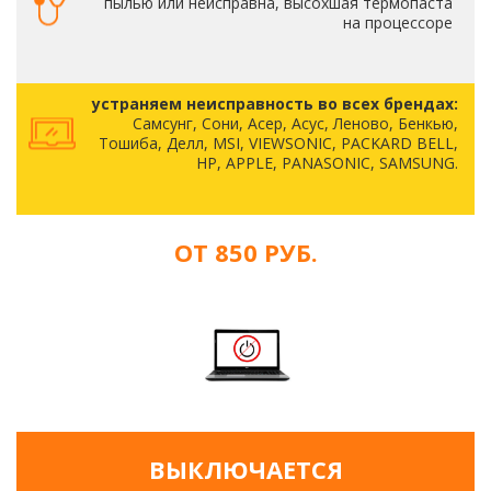
пылью или неисправна, высохшая термопаста
на процессоре
устраняем неисправность во всех брендах:
Самсунг, Сони, Асер, Асус, Леново, Бенкью,
Тошиба, Делл, MSI, VIEWSONIC, PACKARD BELL,
HP, APPLE, PANASONIC, SAMSUNG.
ОТ 850 РУБ.
ВЫКЛЮЧАЕТСЯ