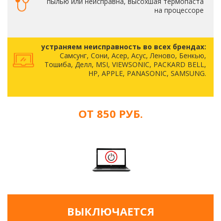
пылью или неисправна, высохшая термопаста
на процессоре
устраняем неисправность во всех брендах:
Самсунг, Сони, Асер, Асус, Леново, Бенкью,
Тошиба, Делл, MSI, VIEWSONIC, PACKARD BELL,
HP, APPLE, PANASONIC, SAMSUNG.
ОТ 850 РУБ.
ВЫКЛЮЧАЕТСЯ