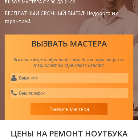
ВЫЗОВ МАСТЕРА С 9:00 ДО 21:00
БЕСПЛАТНЫЙ СРОЧНЫЙ ВЫЕЗД! Недорого и с
гарантией.
ВЫЗВАТЬ МАСТЕРА
Быстрая форма обратной связи для консультации со
специалистом сервисного центра.
Ва
им
*
Ва
тел
*
Вызвать мастера
ЦЕНЫ НА РЕМОНТ НОУТБУКА