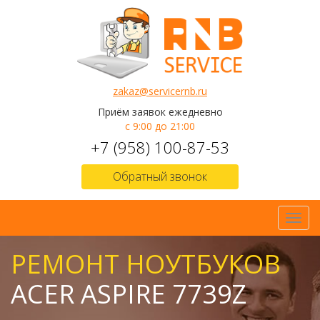
zakaz@servicernb.ru
Приём заявок ежедневно
с 9:00 до 21:00
+7 (958) 100-87-53
Обратный звонок
Toggl
navig
РЕМОНТ НОУТБУКОВ
ACER ASPIRE 7739Z