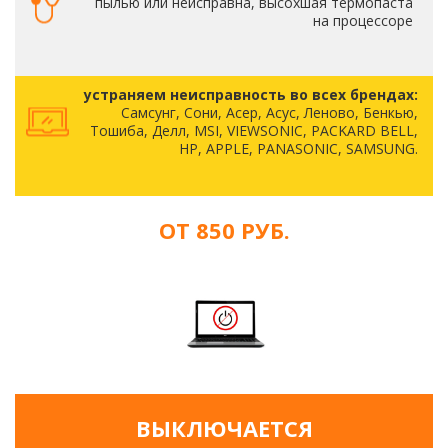
пылью или неисправна, высохшая термопаста
на процессоре
устраняем неисправность во всех брендах:
Самсунг, Сони, Асер, Асус, Леново, Бенкью,
Тошиба, Делл, MSI, VIEWSONIC, PACKARD BELL,
HP, APPLE, PANASONIC, SAMSUNG.
ОТ 850 РУБ.
ВЫКЛЮЧАЕТСЯ