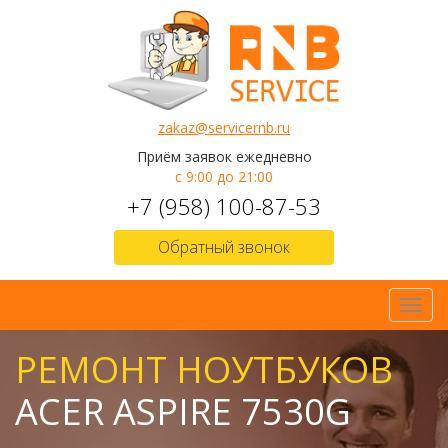
zakaz@servicernb.ru
Приём заявок ежедневно
с 9:00 до 21:00
+7 (958) 100-87-53
Обратный звонок
Toggl
navig
РЕМОНТ НОУТБУКОВ
ACER ASPIRE 7530G