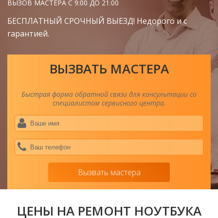
ВЫЗОВ МАСТЕРА С 9:00 ДО 21:00
БЕСПЛАТНЫЙ СРОЧНЫЙ ВЫЕЗД! Недорого и с
гарантией.
ВЫЗВАТЬ МАСТЕРА
Быстрая форма обратной связи для консультации со
специалистом сервисного центра.
Ва
им
*
Ва
тел
*
Вызвать мастера
ЦЕНЫ НА РЕМОНТ НОУТБУКА