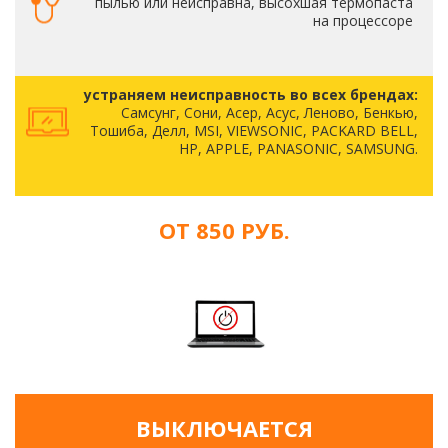
пылью или неисправна, высохшая термопаста
на процессоре
устраняем неисправность во всех брендах:
Самсунг, Сони, Асер, Асус, Леново, Бенкью,
Тошиба, Делл, MSI, VIEWSONIC, PACKARD BELL,
HP, APPLE, PANASONIC, SAMSUNG.
ОТ 850 РУБ.
ВЫКЛЮЧАЕТСЯ