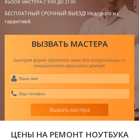
ВЫЗОВ МАСТЕРА С 9:00 ДО 21:00
БЕСПЛАТНЫЙ СРОЧНЫЙ ВЫЕЗД! Недорого и с
гарантией.
ВЫЗВАТЬ МАСТЕРА
Быстрая форма обратной связи для консультации со
специалистом сервисного центра.
Ва
им
*
Ва
тел
*
Вызвать мастера
ЦЕНЫ НА РЕМОНТ НОУТБУКА