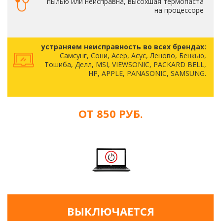
пылью или неисправна, высохшая термопаста
на процессоре
устраняем неисправность во всех брендах:
Самсунг, Сони, Асер, Асус, Леново, Бенкью,
Тошиба, Делл, MSI, VIEWSONIC, PACKARD BELL,
HP, APPLE, PANASONIC, SAMSUNG.
ОТ 850 РУБ.
ВЫКЛЮЧАЕТСЯ