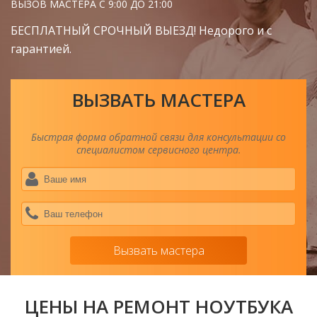
ВЫЗОВ МАСТЕРА С 9:00 ДО 21:00
БЕСПЛАТНЫЙ СРОЧНЫЙ ВЫЕЗД! Недорого и с
гарантией.
ВЫЗВАТЬ МАСТЕРА
Быстрая форма обратной связи для консультации со
специалистом сервисного центра.
Ва
им
*
Ва
тел
*
Вызвать мастера
ЦЕНЫ НА РЕМОНТ НОУТБУКА