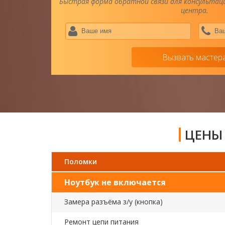
Быстрая форма обратной связи для консультаци
центра.
Ваше
имя
*
Вызвать мастер
ЦЕНЫ 
Поломки
Ноутбук не включается
Замера разъёма з/у (кнопка)
Ремонт цепи питания