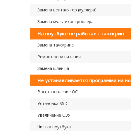
Замена венталятор (куллера)
Замена мультиконтроллера
На ноутбуке не работает тачскрин
Замена тачскрина
Ремонт цепи питания
Замена шлейфа
Не устанавливается программа на но
Восстановление ОС
Установка SSD
Увеличение ОЗУ
Чистка ноутбука