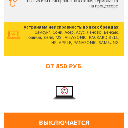
пылью или неисправна, высохшая термопаста
на процессоре
устраняем неисправность во всех брендах:
Самсунг, Сони, Асер, Асус, Леново, Бенкью,
Тошиба, Делл, MSI, VIEWSONIC, PACKARD BELL,
HP, APPLE, PANASONIC, SAMSUNG.
ОТ 850 РУБ.
ВЫКЛЮЧАЕТСЯ