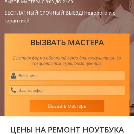
ВЫЗОВ МАСТЕРА С 9:00 ДО 21:00
БЕСПЛАТНЫЙ СРОЧНЫЙ ВЫЕЗД! Недорого и с
гарантией.
ВЫЗВАТЬ МАСТЕРА
Быстрая форма обратной связи для консультации со
специалистом сервисного центра.
Ва
им
*
Ва
тел
*
Вызвать мастера
ЦЕНЫ НА РЕМОНТ НОУТБУКА