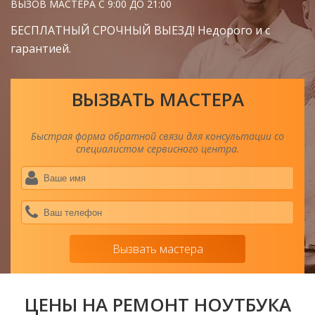
ВЫЗОВ МАСТЕРА С 9:00 ДО 21:00
БЕСПЛАТНЫЙ СРОЧНЫЙ ВЫЕЗД! Недорого и с
гарантией.
ВЫЗВАТЬ МАСТЕРА
Быстрая форма обратной связи для консультации со
специалистом сервисного центра.
Ва
им
*
Ва
тел
*
Вызвать мастера
ЦЕНЫ НА РЕМОНТ НОУТБУКА