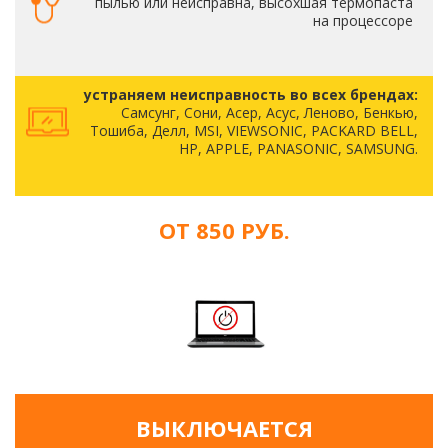
пылью или неисправна, высохшая термопаста
на процессоре
устраняем неисправность во всех брендах:
Самсунг, Сони, Асер, Асус, Леново, Бенкью,
Тошиба, Делл, MSI, VIEWSONIC, PACKARD BELL,
HP, APPLE, PANASONIC, SAMSUNG.
ОТ 850 РУБ.
ВЫКЛЮЧАЕТСЯ