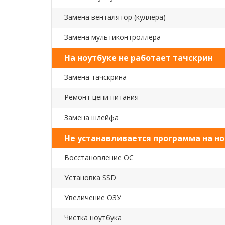
Замена венталятор (куллера)
Замена мультиконтроллера
На ноутбуке не работает тачскрин
Замена тачскрина
Ремонт цепи питания
Замена шлейфа
Не устанавливается программа на но
Восстановление ОС
Установка SSD
Увеличение ОЗУ
Чистка ноутбука