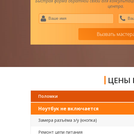
Быстрая форма обратной связи для консультаци
центра.
Ваше
имя
*
Вызвать мастер
ЦЕНЫ 
Поломки
Ноутбук не включается
Замера разъёма з/у (кнопка)
Ремонт цепи питания