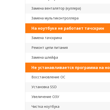
Замена венталятор (куллера)
Замена мультиконтроллера
На ноутбуке не работает тачскрин
Замена тачскрина
Ремонт цепи питания
Замена шлейфа
Не устанавливается программа на но
Восстановление ОС
Установка SSD
Увеличение ОЗУ
Чистка ноутбука