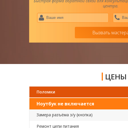
Быстрая форма обратной связи для консультаци
центра.
Ваше
имя
*
Вызвать мастер
ЦЕНЫ 
Поломки
Ноутбук не включается
Замера разъёма з/у (кнопка)
Ремонт цепи питания