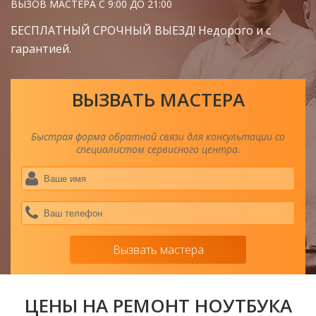
ВЫЗОВ МАСТЕРА С 9:00 ДО 21:00
БЕСПЛАТНЫЙ СРОЧНЫЙ ВЫЕЗД! Недорого и с
гарантией.
ВЫЗВАТЬ МАСТЕРА
Быстрая форма обратной связи для консультации со
специалистом сервисного центра.
Ва
им
*
Ва
тел
*
Вызвать мастера
ЦЕНЫ НА РЕМОНТ НОУТБУКА