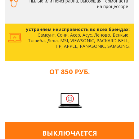
пылью или неисправна, высохшая термопаста
на процессоре
устраняем неисправность во всех брендах:
Самсунг, Сони, Асер, Асус, Леново, Бенкью,
Тошиба, Делл, MSI, VIEWSONIC, PACKARD BELL,
HP, APPLE, PANASONIC, SAMSUNG.
ОТ 850 РУБ.
ВЫКЛЮЧАЕТСЯ