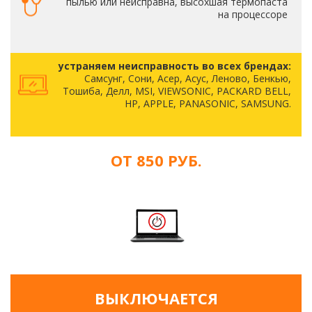
пылью или неисправна, высохшая термопаста
на процессоре
устраняем неисправность во всех брендах:
Самсунг, Сони, Асер, Асус, Леново, Бенкью,
Тошиба, Делл, MSI, VIEWSONIC, PACKARD BELL,
HP, APPLE, PANASONIC, SAMSUNG.
ОТ 850 РУБ.
ВЫКЛЮЧАЕТСЯ