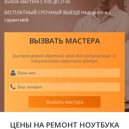
ВЫЗОВ МАСТЕРА С 9:00 ДО 21:00
БЕСПЛАТНЫЙ СРОЧНЫЙ ВЫЕЗД! Недорого и с
гарантией.
ВЫЗВАТЬ МАСТЕРА
Быстрая форма обратной связи для консультации со
специалистом сервисного центра.
Ва
им
*
Ва
тел
*
Вызвать мастера
ЦЕНЫ НА РЕМОНТ НОУТБУКА